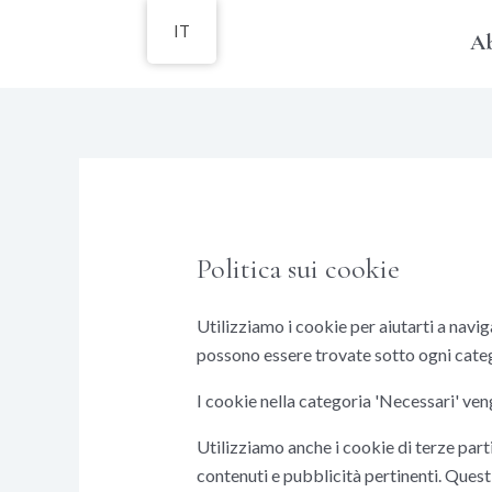
Vai
IT
A
al
contenuto
Politica sui cookie
Utilizziamo i cookie per aiutarti a navig
possono essere trovate sotto ogni cate
I cookie nella categoria 'Necessari' ven
Utilizziamo anche i cookie di terze part
contenuti e pubblicità pertinenti. Ques